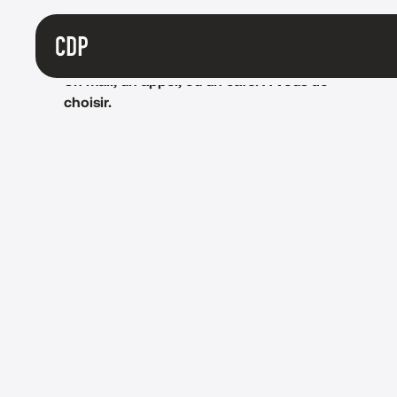
On ne commence jamais par vous envoyer
un catalogue. On commence par vous
écouter.
Un mail, un appel, ou un café. À vous de
choisir.